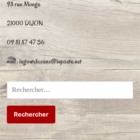
98 rue Monge
21000 DIJON
09 81 87 47 36
mail : legoutdesens@laposte.net
Rechercher :