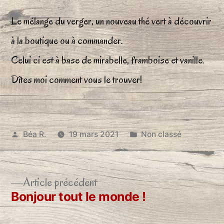
Le mélange du verger, un nouveau thé vert à découvrir
à la boutique ou à commander.
Celui ci est à base de mirabelle, framboise et vanille.
Dîtes moi comment vous le trouver!
Publié
Publié
Béa R.
19 mars 2021
Non classé
par
dans
Article
Article précédent
précédent :
Bonjour tout le monde !
Navigation