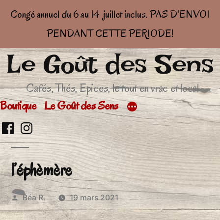
Congé annuel du 6 au 14 juillet inclus. PAS D'ENVOI
PENDANT CETTE PERIODE!
Le Goût des Sens
Aller
au
Cafés, Thés, Epices, le tout en vrac et local
contenu
Boutique
Le Goût des Sens
Retrouvez
Retrouver
moi
moi
l’éphèmère
sur
sur
facebook
Insta
Publié
Béa R.
19 mars 2021
par