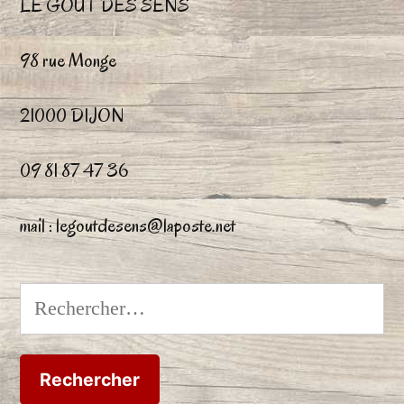
LE GOUT DES SENS
98 rue Monge
21000 DIJON
09 81 87 47 36
mail : legoutdesens@laposte.net
Rechercher :