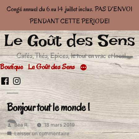
Congé annuel du 6 au 14 juillet inclus. PAS D'ENVOI
PENDANT CETTE PERIODE!
Le Goût des Sens
Aller
au
Cafés, Thés, Epices, le tout en vrac et local
contenu
Boutique
Le Goût des Sens
Retrouvez
Retrouver
moi
moi
Bonjour tout le monde !
sur
sur
facebook
Insta
Publié
Béa R.
18 mars 2019
par
sur
Laisser un commentaire