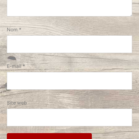
Nom
*
E-mail
*
Site web