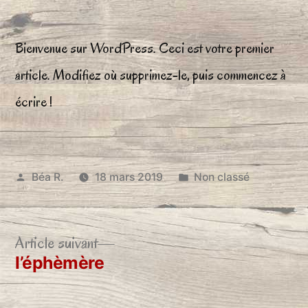
Bonjour
tout
Bienvenue sur WordPress. Ceci est votre premier
le
monde !
article. Modifiez où supprimez-le, puis commencez à
écrire !
Publié
Publié
Béa R.
18 mars 2019
Non classé
par
dans
Article
Article suivant
suivant :
l’éphèmère
Navigation