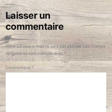
de
l’article
Laisser un
commentaire
Votre adresse e-mail ne sera pas publiée.
Les champs
obligatoires sont indiqués avec
*
Commentaire
*