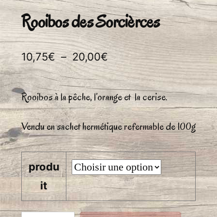
Rooibos des Sorcièrces
Plage
10,75
€
–
20,00
€
de
prix :
Rooibos à la pêche, l’orange et la cerise.
10,75€
Vendu en sachet hermétique refermable de 100g
à
20,00€
produ
it