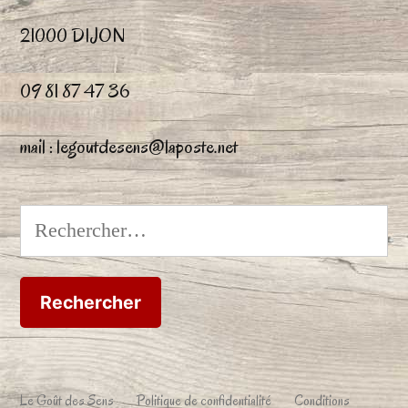
21000 DIJON
09 81 87 47 36
mail : legoutdesens@laposte.net
Rechercher :
Le Goût des Sens
Politique de confidentialité
Conditions