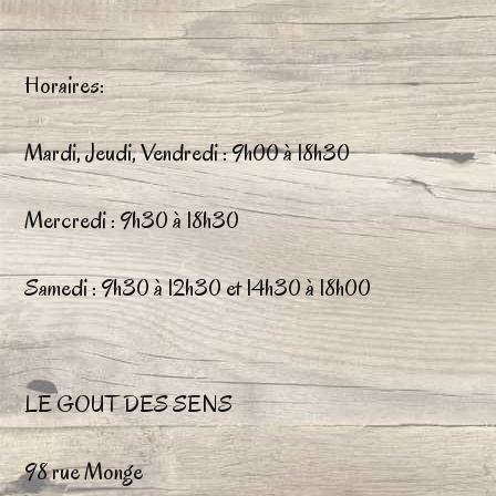
Les
Le
options
op
Horaires:
peuvent
pe
être
êtr
Mardi, Jeudi, Vendredi : 9h00 à 18h30
choisies
ch
Mercredi : 9h30 à 18h30
sur
su
la
la
Samedi : 9h30 à 12h30 et 14h30 à 18h00
page
pa
du
du
LE GOUT DES SENS
produit
pr
98 rue Monge