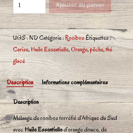
quantité
Ajouter au panier
de
Rooibos
des
UGS :
ND
Catégorie :
Rooibos
Étiquettes :
Sorcièrces
Cerise
,
Huile Essentielle
,
Orange
,
pêche
,
thé
glacé
Description
Informations complémentaires
Description
Mélange de rooibos torréfié d’Afrique du Sud
avec
Huile Essentielle
d’orange douce, de