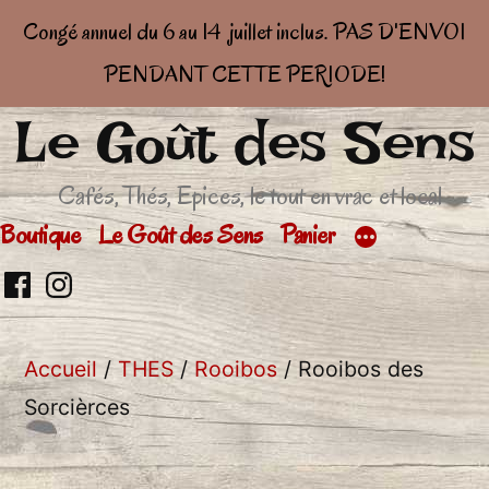
Congé annuel du 6 au 14 juillet inclus. PAS D'ENVOI
PENDANT CETTE PERIODE!
Le Goût des Sens
Aller
au
Cafés, Thés, Epices, le tout en vrac et local
contenu
Boutique
Le Goût des Sens
Panier
Retrouvez
Retrouver
moi
moi
Accueil
/
THES
/
Rooibos
/ Rooibos des
sur
sur
Sorcièrces
facebook
Insta