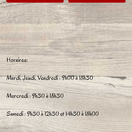
pr
à
à
a
a
26,40€
20,0
plusieurs
plu
variations.
var
Les
Le
options
op
Horaires:
peuvent
pe
être
êtr
Mardi, Jeudi, Vendredi : 9h00 à 18h30
choisies
ch
Mercredi : 9h30 à 18h30
sur
su
la
la
Samedi : 9h30 à 12h30 et 14h30 à 18h00
page
pa