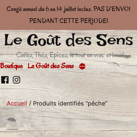
Congé annuel du 6 au 14 juillet inclus. PAS D'ENVOI
PENDANT CETTE PERIODE!
Le Goût des Sens
Aller
au
Cafés, Thés, Epices, le tout en vrac et local
contenu
Boutique
Le Goût des Sens
Retrouvez
Retrouver
moi
moi
Accueil
/ Produits identifiés “pêche”
sur
sur
facebook
Insta