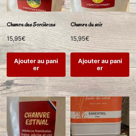
sur
ch
la
su
Chanvre des Sorcièrces
Chanvre du soir
page
la
15,95
€
15,95
€
du
pa
produit
du
Ajouter au pani
Ajouter au pani
pr
er
er