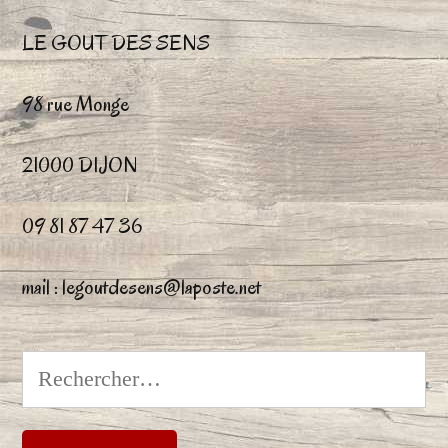
du
du
LE GOUT DES SENS
produit
pr
98 rue Monge
21000 DIJON
09 81 87 47 36
mail : legoutdesens@laposte.net
Rechercher :