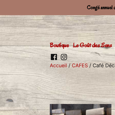
Congé annuel
Aller
au
contenu
Boutique
Le Goût des Sens
Retrouvez
Retrouver
Accueil
/
CAFES
/ Café Déc
moi
moi
sur
sur
facebook
Insta