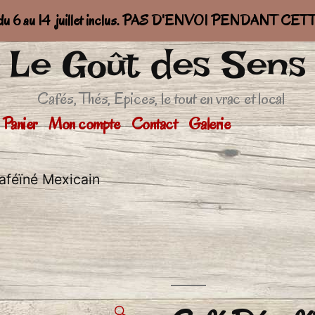
 du 6 au 14 juillet inclus. PAS D'ENVOI PENDANT C
Le Goût des Sens
Cafés, Thés, Epices, le tout en vrac et local
Panier
Mon compte
Contact
Galerie
aféïné Mexicain
🔍