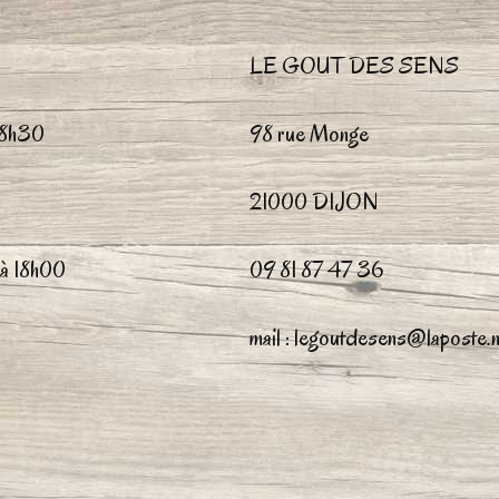
ns
LE GOUT DES SENS
nt
 18h30
98 rue Monge
ies
21000 DIJON
 à 18h00
09 81 87 47 36
mail : legoutdesens@laposte.n
it