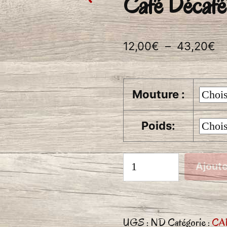
Café Décafé
Pl
12,00
€
–
43,20
€
d
pr
Mouture :
12
à
Poids:
4
quantité
Ajoute
de
Café
Décaféïné
UGS :
ND
Catégorie :
CA