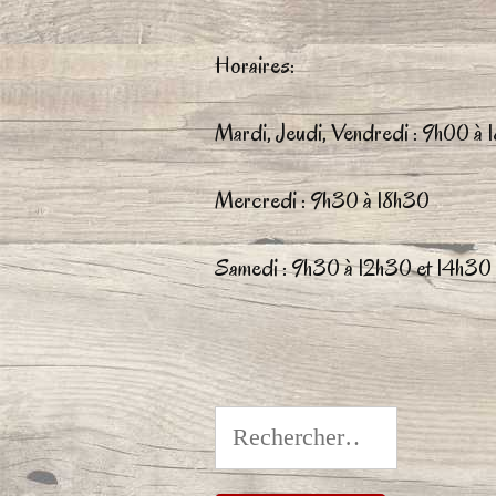
Les
optio
Horaires:
peuve
Mardi, Jeudi, Vendredi : 9h00 à
être
chois
Mercredi : 9h30 à 18h30
sur
Samedi : 9h30 à 12h30 et 14h30
la
page
du
produ
Rechercher :