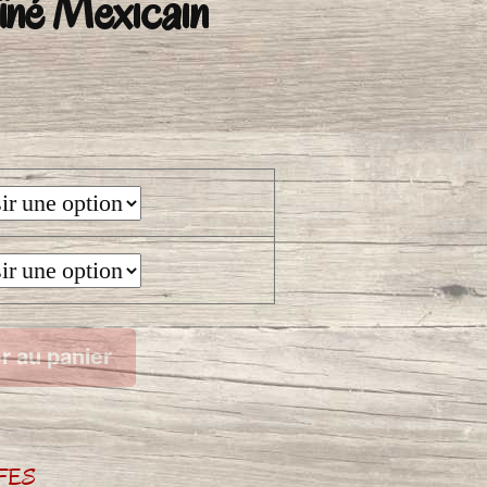
ïné Mexicain
age
e
ix :
,00€
3,20€
r au panier
FES