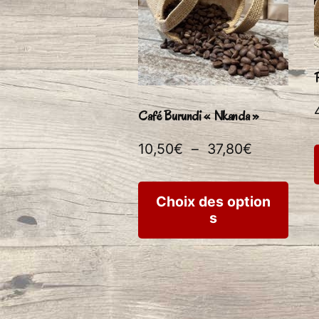
P
Café Burundi « Nkanda »
Plage
10,50
€
–
37,80
€
de
Ce
prix :
Choix des option
s
produ
10,50€
à
a
37,80€
plusi
variat