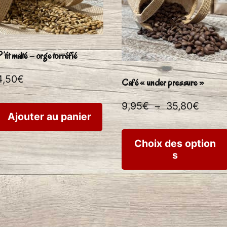
’tit malté – orge torréfié
4,50
€
Café « under pressure »
Plage
9,95
€
–
35,80
€
Ajouter au panier
de
prix :
Choix des option
s
it
9,95€
à
35,80
eurs
ions.