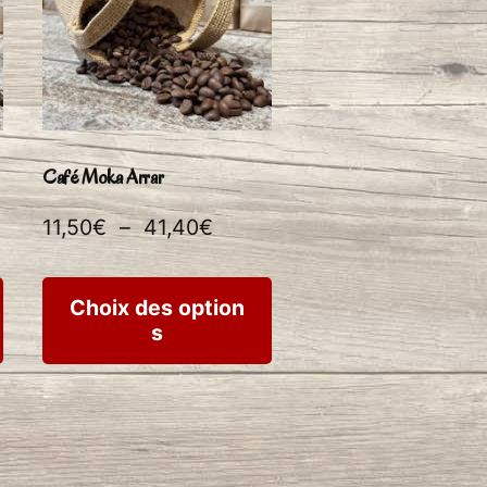
Café Moka Arrar
Plage
11,50
€
–
41,40
€
de
Ce
Ce
prix :
Choix des option
s
produit
produit
11,50€
à
a
a
€
41,40€
plusieurs
plusieurs
variations.
variations.