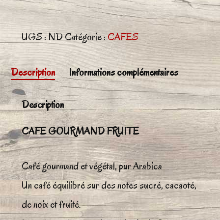
Café
Brésil
UGS :
ND
Catégorie :
CAFES
"Guarani"
Description
Informations complémentaires
Description
CAFE GOURMAND FRUITE
Café gourmand et végétal, pur Arabica
Un café équilibré sur des notes sucré, cacaoté,
de noix et fruité.