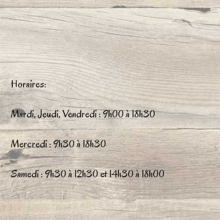
35,80€
41,40
plusieurs
plu
variations.
var
Les
Le
options
op
Horaires:
peuvent
pe
être
êtr
Mardi, Jeudi, Vendredi : 9h00 à 18h30
choisies
ch
Mercredi : 9h30 à 18h30
sur
su
la
la
Samedi : 9h30 à 12h30 et 14h30 à 18h00
page
pa
du
du