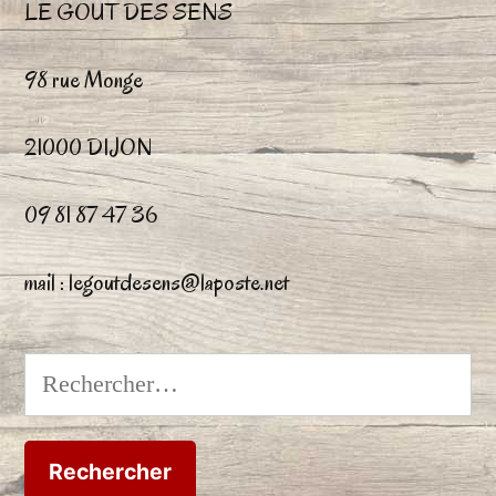
LE GOUT DES SENS
produit
pr
98 rue Monge
21000 DIJON
09 81 87 47 36
mail : legoutdesens@laposte.net
Rechercher :