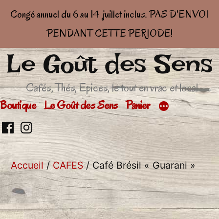
Congé annuel du 6 au 14 juillet inclus. PAS D'ENVOI
PENDANT CETTE PERIODE!
Le Goût des Sens
Aller
au
Cafés, Thés, Epices, le tout en vrac et local
contenu
Boutique
Le Goût des Sens
Panier
Retrouvez
Retrouver
moi
moi
Accueil
/
CAFES
/ Café Brésil « Guarani »
sur
sur
facebook
Insta