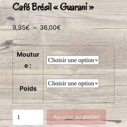
Café Brésil « Guarani »
Plage
9,95
€
–
36,00
€
de
prix :
Moutur
9,95€
e :
à
36,00€
Poids
quantité
Ajouter au panier
de