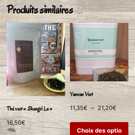
Produits similaires
Yunnan Vert
Plage
11,35
€
–
21,20
€
Thé vert « Shangri La »
de
16,50
€
Ce
prix :
Choix des optio