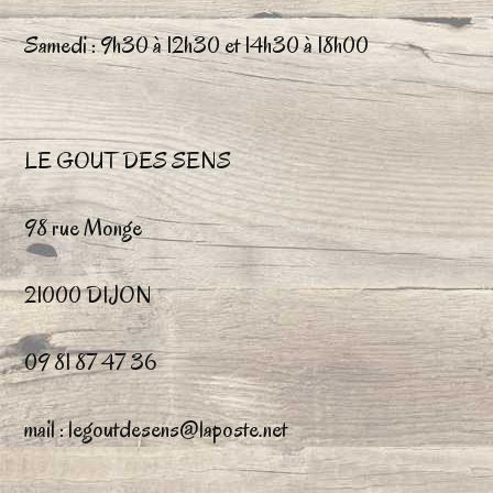
la
Samedi : 9h30 à 12h30 et 14h30 à 18h00
page
du
LE GOUT DES SENS
produit
98 rue Monge
21000 DIJON
09 81 87 47 36
mail : legoutdesens@laposte.net