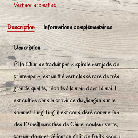
vert
Vert non aromatisé
"Pi
Lo
Description
Informations complémentaires
Chun"
Description
Pi lo Chun se traduit par « spirale vert jade de
printemps », est un thé vert classé rare de très
grande qualité, récolté à la main d’avril à mai. Il
est cultivé dans la province du Jiangsu sur le
sommet Tung Ting. il est considéré comme l’un
des 10 meilleurs thés de Chine. couleur verte,
parfum doux et délicat au goût de fruits secs, il