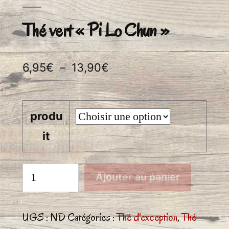
Thé vert « Pi Lo Chun »
Plage
6,95
€
–
13,90
€
de
prix :
produ
6,95€
it
à
13,90€
quantité
Ajouter au panier
de
Thé
UGS :
ND
Catégories :
Thé d'exception
,
Thé