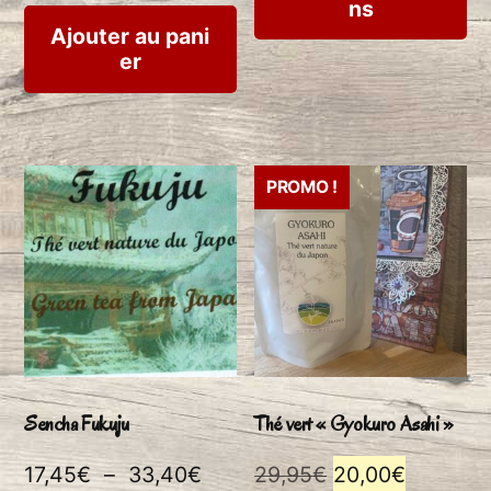
ns
pr
11,35€
Ajouter au pani
à
a
er
21,20€
plu
var
Le
PROMO !
op
pe
êtr
ch
su
Sencha Fukuju
Thé vert « Gyokuro Asahi »
la
Plage
Le
Le
17,45
€
–
33,40
€
29,95
€
20,00
€
pa