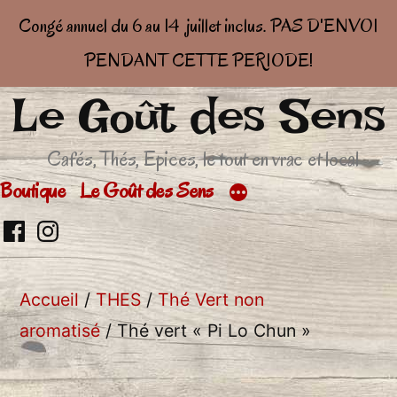
Congé annuel du 6 au 14 juillet inclus. PAS D'ENVOI
PENDANT CETTE PERIODE!
Le Goût des Sens
Aller
au
Cafés, Thés, Epices, le tout en vrac et local
contenu
Boutique
Le Goût des Sens
Retrouvez
Retrouver
moi
moi
Accueil
/
THES
/
Thé Vert non
sur
sur
aromatisé
/ Thé vert « Pi Lo Chun »
facebook
Insta