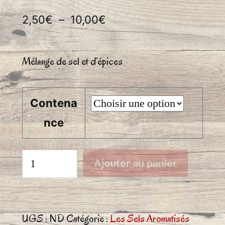
Plage
2,50
€
–
10,00
€
de
prix :
Mélange de sel et d’épices
2,50€
à
Contena
10,00€
nce
quantité
Ajouter au panier
de
Sel
Fou
UGS :
ND
Catégorie :
Les Sels Aromatisés