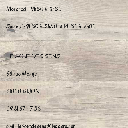
choisies
ch
Mercredi : 9h30 à 18h30
sur
su
la
la
Samedi : 9h30 à 12h30 et 14h30 à 18h00
page
pa
du
du
LE GOUT DES SENS
produit
pr
98 rue Monge
21000 DIJON
09 81 87 47 36
mail : legoutdesens@laposte.net