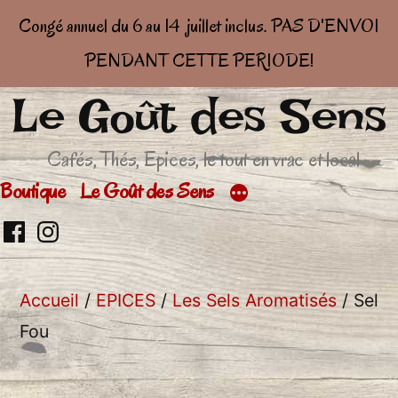
Congé annuel du 6 au 14 juillet inclus. PAS D'ENVOI
PENDANT CETTE PERIODE!
Le Goût des Sens
Aller
au
Cafés, Thés, Epices, le tout en vrac et local
contenu
Boutique
Le Goût des Sens
Retrouvez
Retrouver
moi
moi
Accueil
/
EPICES
/
Les Sels Aromatisés
/ Sel
sur
sur
Fou
facebook
Insta