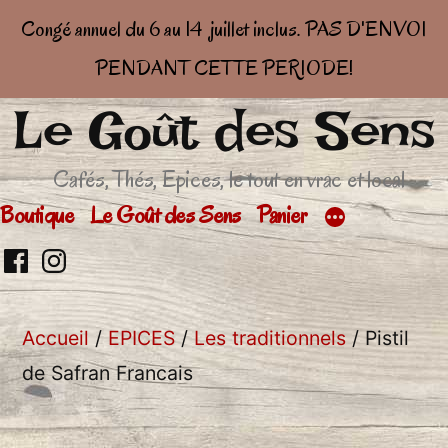
Congé annuel du 6 au 14 juillet inclus. PAS D'ENVOI
PENDANT CETTE PERIODE!
Le Goût des Sens
Aller
au
Cafés, Thés, Epices, le tout en vrac et local
contenu
Boutique
Le Goût des Sens
Panier
Retrouvez
Retrouver
moi
moi
Accueil
/
EPICES
/
Les traditionnels
/ Pistil
sur
sur
de Safran Francais
facebook
Insta