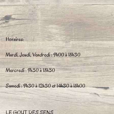
variations.
Les
options
peuvent
Horaires:
être
choisies
Mardi, Jeudi, Vendredi : 9h00 à 18h30
sur
Mercredi : 9h30 à 18h30
la
page
Samedi : 9h30 à 12h30 et 14h30 à 18h00
du
produit
LE GOUT DES SENS