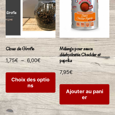
options
peuvent
être
choisies
sur
Clous de Girofle
Mélange pour sauce
la
déshydratée Cheddar et
Plage
paprika
1,75
€
–
6,00
€
page
de
7,95
€
du
Ce
prix :
Choix des optio
produit
ns
produit
1,75€
Ajouter au pani
à
a
er
6,00€
plusieurs