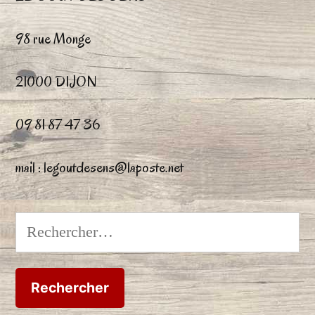
98 rue Monge
21000 DIJON
09 81 87 47 36
mail : legoutdesens@laposte.net
Rechercher :