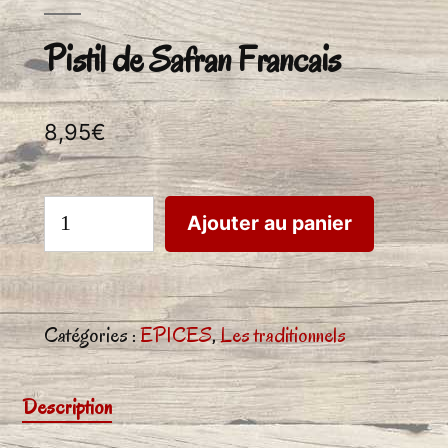
Pistil de Safran Francais
8,95
€
quantité
Ajouter au panier
de
Pistil
de
Catégories :
EPICES
,
Les traditionnels
Safran
Description
Francais