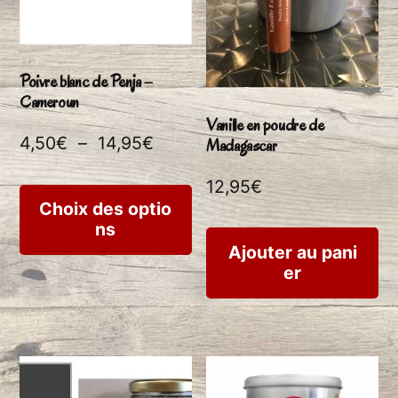
Poivre blanc de Penja –
Cameroun
Vanille en poudre de
Plage
4,50
€
–
14,95
€
Madagascar
de
12,95
€
Ce
prix :
Choix des optio
ns
produit
4,50€
Ajouter au pani
à
a
er
14,95€
plusieurs
variations.
Les