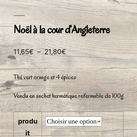
Noël à la cour d’Angleterre
Plage
11,65
€
–
21,80
€
de
prix :
Thé vert orange et 4 épices
11,65€
Vendu en sachet hermétique refermable de 100g
à
21,80€
produ
it