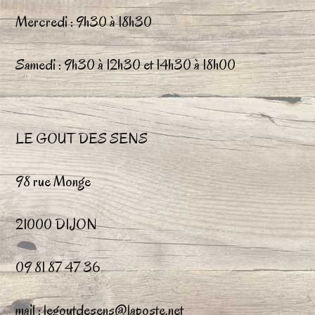
choisies
ch
Mercredi : 9h30 à 18h30
sur
su
la
la
Samedi : 9h30 à 12h30 et 14h30 à 18h00
page
pa
du
du
LE GOUT DES SENS
produit
pr
98 rue Monge
21000 DIJON
09 81 87 47 36
mail : legoutdesens@laposte.net