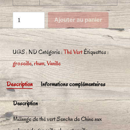
quantité
Ajouter au panier
de
Noël
à
UGS :
ND
Catégorie :
Thé Vert
Étiquettes :
la
groseille
,
rhum
,
Vanille
cour
Description
Informations complémentaires
d'Angleterre
Description
Mélange de thé vert Sencha de Chine aux