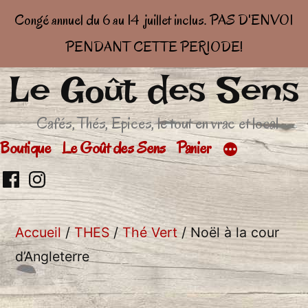
Congé annuel du 6 au 14 juillet inclus. PAS D'ENVOI
PENDANT CETTE PERIODE!
Le Goût des Sens
Aller
au
Cafés, Thés, Epices, le tout en vrac et local
contenu
Boutique
Le Goût des Sens
Panier
Retrouvez
Retrouver
moi
moi
Accueil
/
THES
/
Thé Vert
/ Noël à la cour
sur
sur
d’Angleterre
facebook
Insta