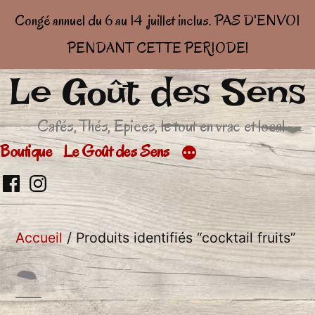
Congé annuel du 6 au 14 juillet inclus. PAS D'ENVOI
PENDANT CETTE PERIODE!
Le Goût des Sens
Aller
au
Cafés, Thés, Epices, le tout en vrac et local
contenu
Boutique
Le Goût des Sens
Retrouvez
Retrouver
moi
moi
Accueil
/ Produits identifiés “cocktail fruits”
sur
sur
facebook
Insta