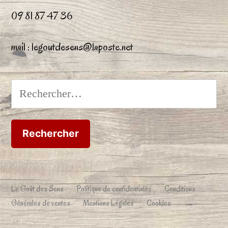
09 81 87 47 36
mail : legoutdesens@laposte.net
Rechercher :
Le Goût des Sens
Politique de confidentialité
Conditions
Générales de ventes
Mentions Légales
Cookies