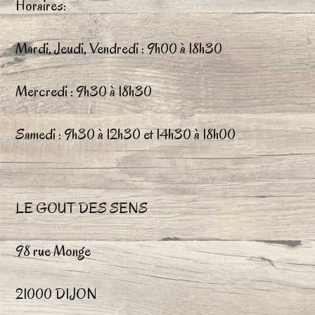
Horaires:
peuvent
être
Mardi, Jeudi, Vendredi : 9h00 à 18h30
choisies
Mercredi : 9h30 à 18h30
sur
la
Samedi : 9h30 à 12h30 et 14h30 à 18h00
page
du
LE GOUT DES SENS
produit
98 rue Monge
21000 DIJON