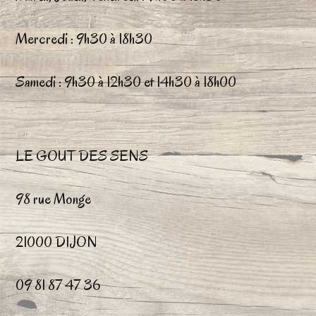
choisies
ch
Mercredi : 9h30 à 18h30
sur
su
la
la
Samedi : 9h30 à 12h30 et 14h30 à 18h00
page
pa
du
du
LE GOUT DES SENS
produit
pr
98 rue Monge
21000 DIJON
09 81 87 47 36