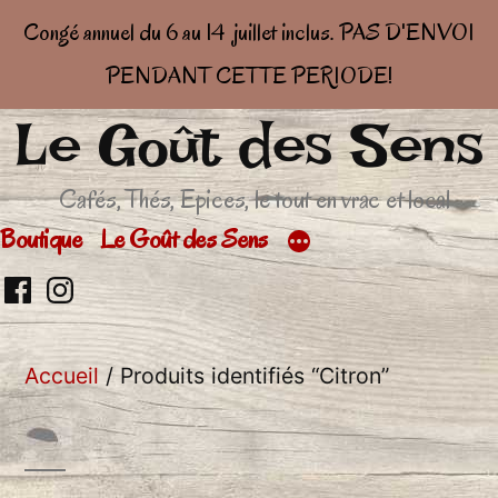
Congé annuel du 6 au 14 juillet inclus. PAS D'ENVOI
PENDANT CETTE PERIODE!
Le Goût des Sens
Aller
au
Cafés, Thés, Epices, le tout en vrac et local
contenu
Boutique
Le Goût des Sens
Retrouvez
Retrouver
moi
moi
Accueil
/ Produits identifiés “Citron”
sur
sur
facebook
Insta