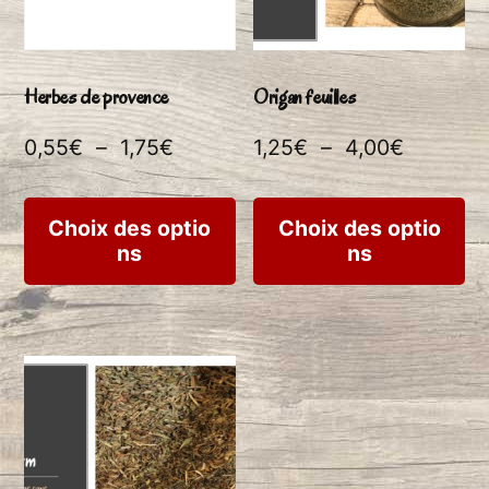
être
êtr
choisies
ch
Herbes de provence
Origan feuilles
sur
su
Plage
Plage
0,55
€
–
1,75
€
1,25
€
–
4,00
€
la
la
de
de
page
pa
Ce
Ce
prix :
prix :
Choix des optio
Choix des optio
du
du
ns
ns
produit
pr
0,55€
1,25€
produit
pr
à
à
a
a
1,75€
4,00€
plusieurs
plu
variations.
var
Les
Le
options
op